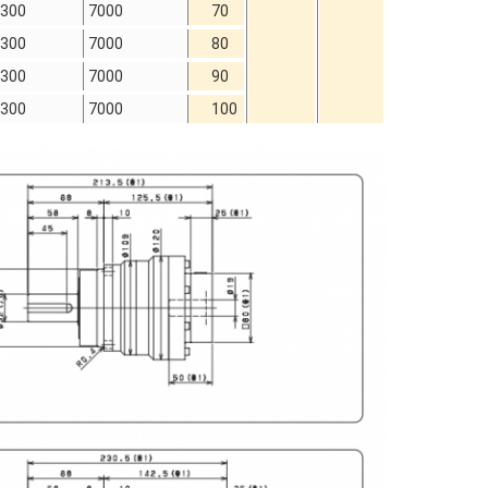
300
7000
70
300
7000
80
300
7000
90
300
7000
100