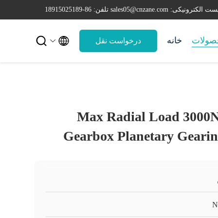
ست الکترونیکی: sales05@cnzane.com
تلفن: 86-18915025189


صولات
خانه
درخواست نقل
قول
Max Radial Load 3000N
Gearbox Planetary Geari
N