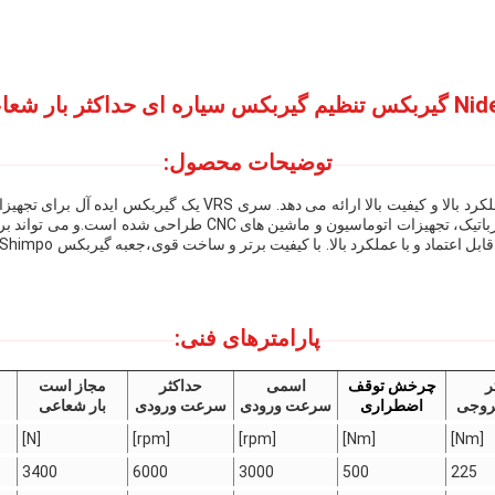
ثر بار شعاعی 3000N
توضیحات محصول:
3000N. ترتیب گیربکس سیاره ای است که به طور خاص برای رباتیک، ت
پارامترهای فنی:
ر
چرخش توقف
اسمی
حداکثر
مجاز است
وجی
اضطراری
سرعت ورودی
سرعت ورودی
بار شعاعی
[N]
[rpm]
[rpm]
[Nm]
[Nm]
3400
6000
3000
500
225