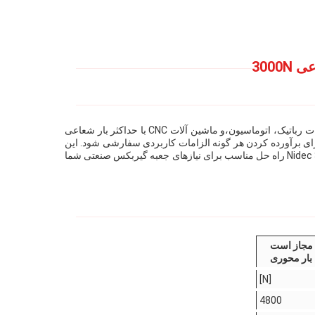
Nidec Shimpo Gearbox راه حل های گیربکس صنعتی را با عملکرد بالا و کیفیت بالا ارائه می دهد. سری VRS یک گیربکس ایده آل برای تجهیزات رباتیک، اتوماسیون،و ماشین آلات CNC با حداکثر بار شعاعی
جهیزات اتوماسیون و ماشین های CNC طراحی شده است.و می تواند برای برآورده کردن هر گونه الزامات کاربردی سفارشی شود. این
یک انتخاب عالی برای کسانی است که نیاز به یک جعبه گیربکس قابل اعتماد و با عملکرد بالا. با کیفیت برتر و ساخت قوی،جعبه گیربکس Nidec Shimpo راه حل مناسب برای نیازهای جعبه گیربکس صنعتی شما
مجاز است
بار محوری
[N]
4800