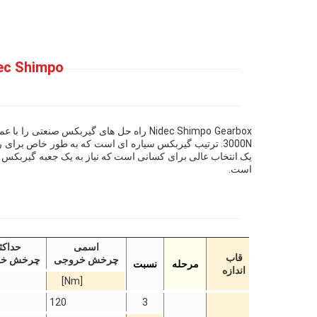
Nidec Shimpo گیربکس تنظیم گیربکس سیاره ای حداک
است.
اسمی
حداکث
قاب
چرخش خروجی
چرخش خر
مرحله
نسبت
اندازه
[Nm]
120
3