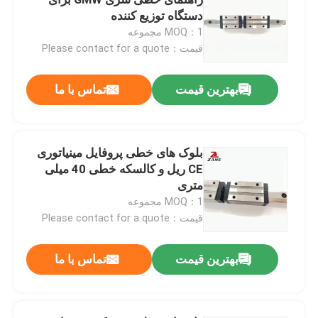
دستگاه توزیع کننده
MOQ：1 مجموعه
ریل راهنمای خطی
قیمت：Please contact for a quote
راهنماهای خطی
بهترین قیمت
تماس با ما
پیچ توپ
بلوک های خطی پروفایل مینیاتوری
CE ریل و کالسکه خطی 40 میلی
پیچ توپ رول شده
متری
MOQ：1 مجموعه
ماژول راهنمای خطی
قیمت：Please contact for a quote
بهترین قیمت
تماس با ما
ماژول KK
محرک تک محور