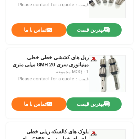
قیمت：Please contact for a quote
کارخانه تور
بهترین قیمت
تماس با ما
کنترل کیفیت
تماس با ما
ریل های کششی خطی خطی
مینیاتوری سری GMH 20 میلی متری
MOQ：1 مجموعه
اخبار
قیمت：Please contact for a quote
همه موارد
بهترین قیمت
تماس با ما
درخواست نقل قول
بلوک های کالسکه ریلی خطی
راهنمای خطی
راهنمای خطی سری GMW برای