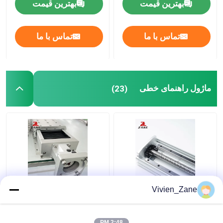
بهترین قیمت
بهترین قیمت
تماس با ما
تماس با ما
ماژول راهنمای خطی
(23)
ماژول خطی بال‌اسکرو
ماژول راهنمای خطی
Vivien_Zane
ریل 100 کیلوگرمی 3500
رباتیک صنعتی 40 میلی
میلی‌متری درایو تسمه
متری ماژول حرکت خطی
کاملاً محصور
کاملا محصور
2:48 PM