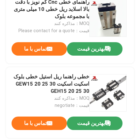
راهنمای خطی Cnc کم نویز با دقت
بالا اسلاید ریل خطی 10 میلی متری
YYC Rack And Pinion
با مجموعه بلوک
MOQ：مذاکره کنند
قیمت：Please contact for a quote
ساپورت انتهای بال اسکرو
بهترین قیمت
تماس با ما
گیربکس Nidec Shimpo
اسلاید راهنمای خطی
خطی راهنما ریل استیل خطی بلوک
اسکیت اسکیت GEW15 20 25 30
GEH15 20 25 30
راهنمای حرکت خطی
MOQ：مذاکره کنند
قیمت：negotiate
ریل کشویی خطی
بهترین قیمت
تماس با ما