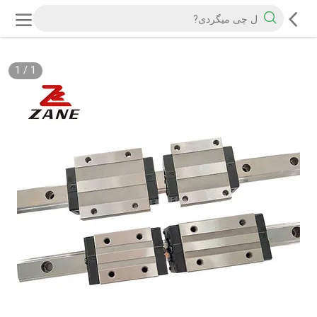
1
/
1