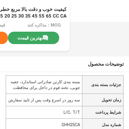
5 20 25 30 35 45 55 65 CC CA
MOQ：مذاکره کنند
قیمت：e
بهترین قیمت
توضیحات محصول
بسته بندی کارتن صادراتی استاندارد، جعبه
جزئیات بسته بندی
چوبی، تخته فوم در داخل برای محافظت.
زمان تحویل
سه روز در اسرع وقت پس از تایید سفارش
شرایط پرداخت
L/C، T/T
شماره مدل
GHH25CA