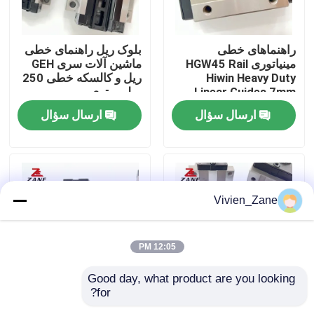
کارخانه تور
راهنماهای خطی
بلوک ریل راهنمای خطی
مینیاتوری HGW45 Rail
ماشین آلات سری GEH
Hiwin Heavy Duty
ریل و کالسکه خطی 250
کنترل کیفیت
Linear Guides 7mm
میلی متری
ارسال سؤال
ارسال سؤال
تماس با ما
اخبار
Vivien_Zane
همه موارد
12:05 PM
درخواست نقل قول
Good day, what product are you looking 
for?
راهنمای خطی چاپ سه
بلوک راهنمای خطی
راهنمای خطی
بعدی HGW55 ریل اسلاید
HGW55 HGW65 ریل