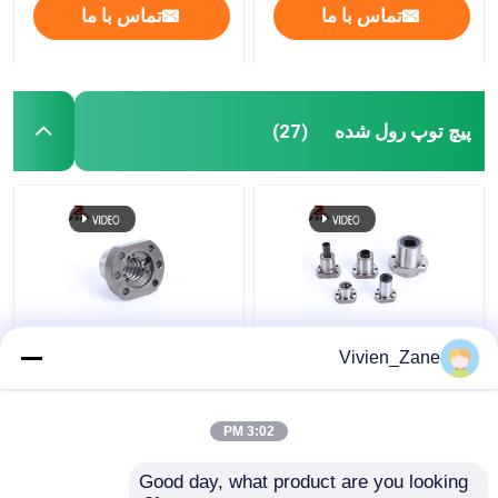
تماس با ما
تماس با ما
پیچ توپ رول شده
(27)
SF STYPE رول شده توپ
بال اسکرو فلنج بال اسکرو
Vivien_Zane
اسکرو مینیاتوری 6000
UFD TYPE C7 P2 رول
میلی متری
رزوه ای
3:02 PM
بهترین قیمت
بهترین قیمت
Good day, what product are you looking 