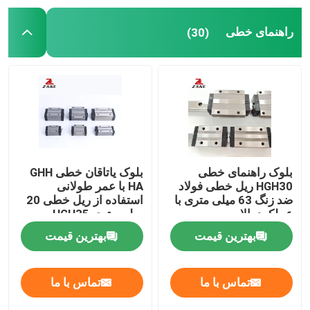
راهنمای خطی
(30)
YYC Rack And Pinion
ساپورت انتهای بال اسکرو
گیربکس Nidec Shimpo
اسلاید راهنمای خطی
بلوک راهنمای خطی
بلوک یاتاقان خطی GHH
HGH30 ریل خطی فولاد
HA با عمر طولانی
ضد زنگ 63 میلی متری با
استفاده از ریل خطی 20
راهنمای حرکت خطی
عملکرد بالا
میلی متری HGH35
بهترین قیمت
بهترین قیمت
ریل کشویی خطی
تماس با ما
تماس با ما