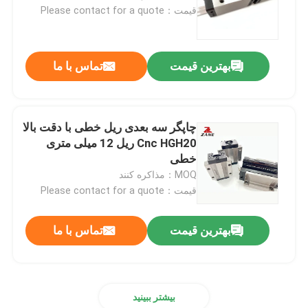
قیمت：Please contact for a quote
کارخانه تور
بهترین قیمت
تماس با ما
کنترل کیفیت
تماس با ما
چاپگر سه بعدی ریل خطی با دقت بالا
Cnc HGH20 ریل 12 میلی متری
خطی
اخبار
MOQ：مذاکره کنند
قیمت：Please contact for a quote
همه موارد
بهترین قیمت
تماس با ما
درخواست نقل قول
بیشتر ببینید
راهنمای خطی