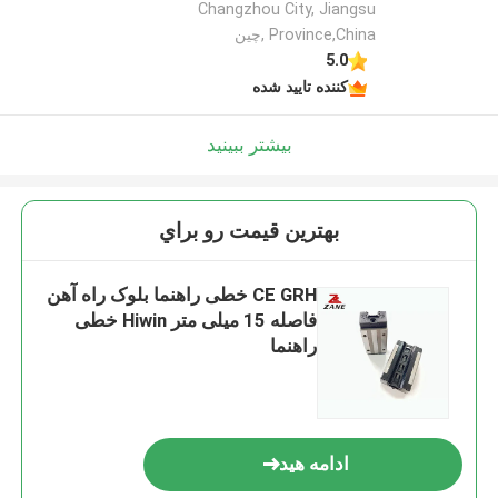
Changzhou City, Jiangsu
Province,China ,چین
5.0
کننده تایید شده
بیشتر ببینید
بهترين قيمت رو براي
CE GRH خطی راهنما بلوک راه آهن
فاصله 15 میلی متر Hiwin خطی
راهنما
ادامه هید