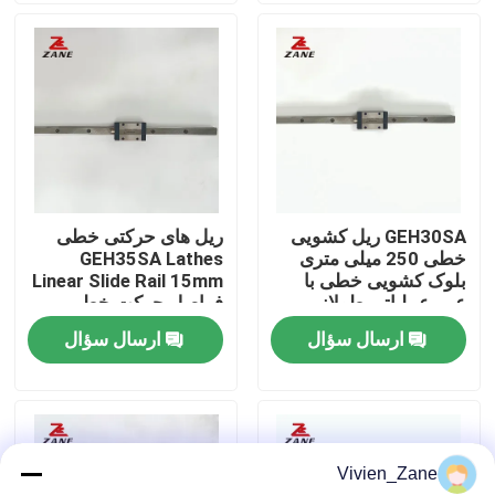
کارخانه تور
کنترل کیفیت
تماس با ما
GEH30SA ریل کشویی
ریل های حرکتی خطی
خطی 250 میلی متری
GEH35SA Lathes
اخبار
بلوک کشویی خطی با
Linear Slide Rail 15mm
عمر عملیاتی طولانی
فواصل حرکت خطی
GEH35CA
ارسال سؤال
ارسال سؤال
همه موارد
درخواست نقل قول
Vivien_Zane
راهنمای خطی