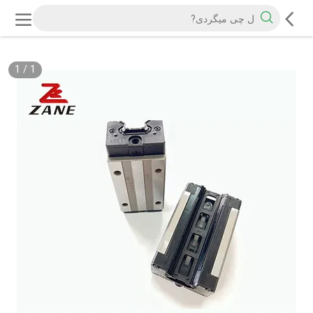
1
/
1