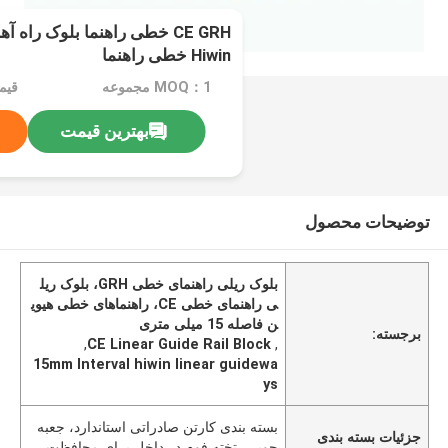
Hiwin خطی راهنما
MOQ：1 مجموعه
بهترین قیمت
توضیحات محصول
بلوک ریلی راهنمای خطی GRH، بلوک ریل
ی راهنمای خطی CE، راهنماهای خطی هیوی
ن فاصله 15 میلی متری
برجسته:
,
CE Linear Guide Rail Block
,
15mm Interval hiwin linear guidewa
ys
بسته بندی کارتن صادراتی استاندارد، جعبه
جزئیات بسته بندی
چوبی، تخته فوم در داخل برای محافظت.