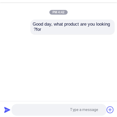
4:42 PM
ریل راهنمای خطی
Good day, what product are you looking 
for?
راهنماهای خطی
CE GRH خطی راهنما
راهنمای کشویی خطی
بلوک راه آهن فاصله 15
بلوک بلبرینگ خطی
میلی متر Hiwin خطی
HGH25 65 میلی متری
راهنما
فولاد ضد زنگ
پیچ توپ
ارسال سؤال
ارسال سؤال
پیچ توپ رول شده
خانه
دربارهی ما
تماس با ما
Desktop Site
ماژول راهنمای خطی
نقشه سایت
سیاست حفظ حریم خصوصی
ماژول KK
کیفیت
راهنمای خطی
کارخانه چین.Copyright © 2026
Jiangsu Zane Machinery Technology Co.,ltd. All
محرک تک محور
Rights Reserved.