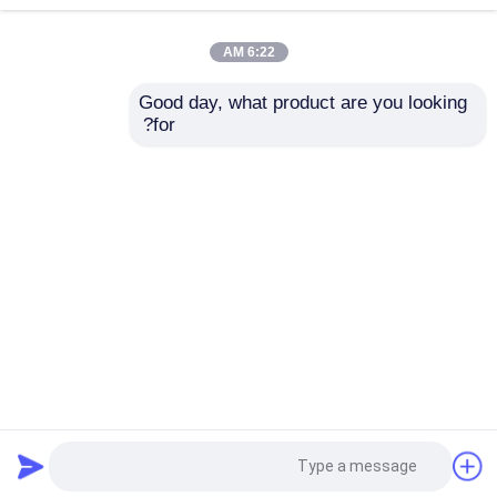
6:22 AM
ریل راهنمای خطی
Good day, what product are you looking 
for?
راهنماهای خطی
CE GRH خطی راهنما
راهنمای کشویی خطی
بلوک راه آهن فاصله 15
بلوک بلبرینگ خطی
میلی متر Hiwin خطی
HGH25 65 میلی متری
راهنما
فولاد ضد زنگ
پیچ توپ
ارسال سؤال
ارسال سؤال
پیچ توپ رول شده
خانه
دربارهی ما
تماس با ما
Desktop Site
ماژول راهنمای خطی
نقشه سایت
سیاست حفظ حریم خصوصی
ماژول KK
کیفیت
راهنمای خطی
کارخانه چین.Copyright © 2026
Jiangsu Zane Machinery Technology Co.,ltd. All
محرک تک محور
Rights Reserved.