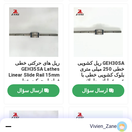
کارخانه تور
کنترل کیفیت
تماس با ما
GEH30SA ریل کشویی
ریل های حرکتی خطی
خطی 250 میلی متری
GEH35SA Lathes
اخبار
بلوک کشویی خطی با
Linear Slide Rail 15mm
عمر عملیاتی طولانی
فواصل حرکت خطی
GEH35CA
ارسال سؤال
ارسال سؤال
همه موارد
درخواست نقل قول
Vivien_Zane
راهنمای خطی