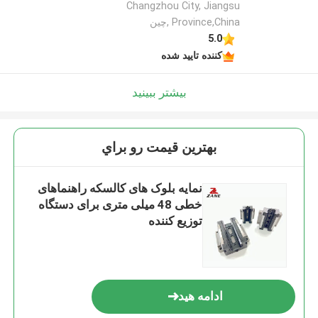
Changzhou City, Jiangsu
Province,China ,چین
5.0
کننده تایید شده
بیشتر ببینید
بهترين قيمت رو براي
نمایه بلوک های کالسکه راهنماهای
خطی 48 میلی متری برای دستگاه
توزیع کننده
ادامه هید