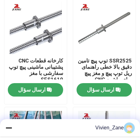
کارخانه تور
کنترل کیفیت
تماس با ما
SSR2525 توپ پیچ تامین
کارخانه قطعات CNC
دقیق بالا خطی راهنمای
پشتیبانی ماشینی پیچ توپ
ریل توپ پیچ و مغز پیچ
سفارشی با مغز
اخبار
برای ماشین CNC
SFS1610
ارسال سؤال
ارسال سؤال
همه موارد
درخواست نقل قول
Vivien_Zane
راهنمای خطی