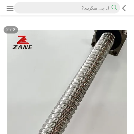
2
/
2