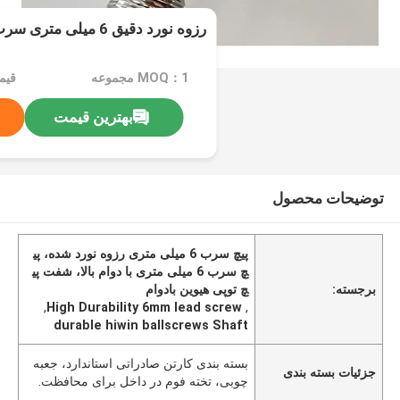
رزوه نورد دقیق 6 میلی متری سرب اسکرو بادوام هیوین
MOQ：1 مجموعه
بهترین قیمت
توضیحات محصول
پیچ سرب 6 میلی متری رزوه نورد شده، پی
چ سرب 6 میلی متری با دوام بالا، شفت پی
برجسته:
چ توپی هیوین بادوام
,
High Durability 6mm lead screw
,
durable hiwin ballscrews Shaft
بسته بندی کارتن صادراتی استاندارد، جعبه
جزئیات بسته بندی
چوبی، تخته فوم در داخل برای محافظت.