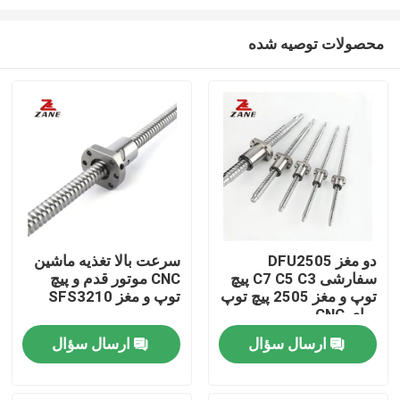
محصولات توصیه شده
دو مغز DFU2505
سرعت بالا تغذیه ماشین
سفارشی C7 C5 C3 پیچ
CNC موتور قدم و پیچ
خانه
توپ و مغز 2505 پیچ توپ
توپ و مغز SFS3210
برای CNC
محصولات
ارسال سؤال
ارسال سؤال
دربارهی ما