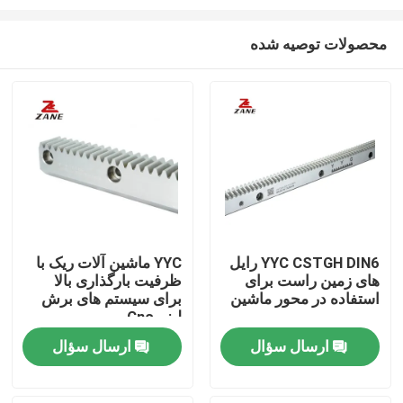
محصولات توصیه شده
YYC CSTGH DIN6 رایل
YYC ماشین آلات ریک با
های زمین راست برای
ظرفیت بارگذاری بالا
خانه
استفاده در محور ماشین
برای سیستم های برش
لیزر Cnc
محصولات
ارسال سؤال
ارسال سؤال
دربارهی ما