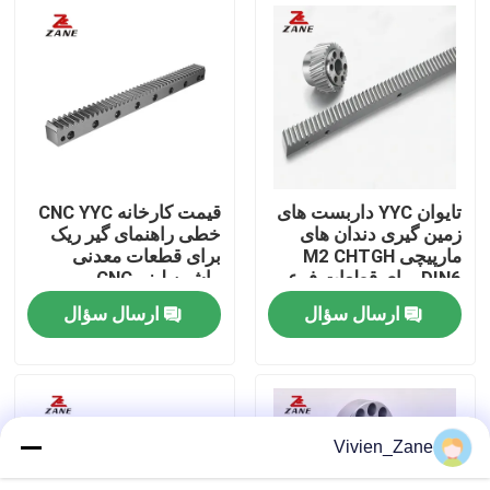
کارخانه تور
کنترل کیفیت
تماس با ما
تایوان YYC داربست های
قیمت کارخانه CNC YYC
زمین گیری دندان های
خطی راهنمای گیر ریک
مارپیچی M2 CHTGH
برای قطعات معدنی
اخبار
DIN6 برای قطعات فرعی
ماشین لیزر CNC
ماشین CNC
ارسال سؤال
ارسال سؤال
همه موارد
درخواست نقل قول
Vivien_Zane
راهنمای خطی