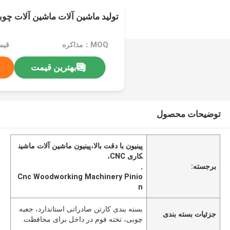
تولید ماشین آلات ماشین آلات چوبی C
MOQ：مذاکره
قیمت：e
بهترین قیمت
توضیحات محصول
پینیون با دقت بالا،پینیون ماشین آلات ماشین
کاری CNC،
برجسته:
,
Cnc Woodworking Machinery Pinio
n
بسته بندی کارتن صادراتی استاندارد، جعبه
جزئیات بسته بندی
چوبی، تخته فوم در داخل برای محافظت.