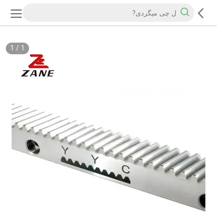
1
/
1