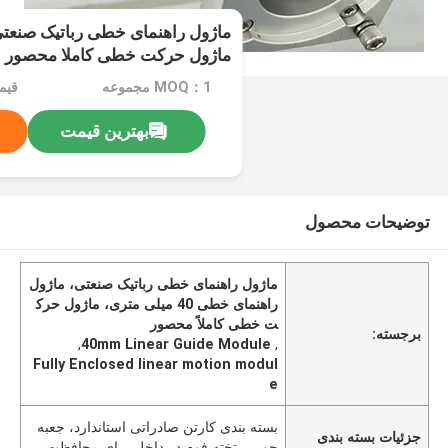
ماژول حرکت خطی کاملا محصور
MOQ：1 مجموعه
بهترین قیمت
توضیحات محصول
ماژول راهنمای خطی رباتیک صنعتی، ماژول
راهنمای خطی 40 میلی متری، ماژول حرک
ت خطی کاملاً محصور
برجسته:
,
40mm Linear Guide Module
,
Fully Enclosed linear motion modul
e
بسته بندی کارتن صادراتی استاندارد، جعبه
جزئیات بسته بندی
چوبی، تخته فوم در داخل برای محافظت.