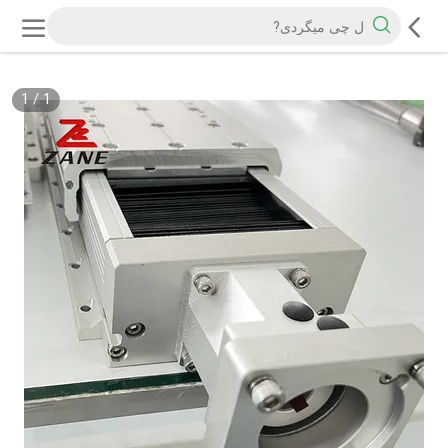
1
/
1