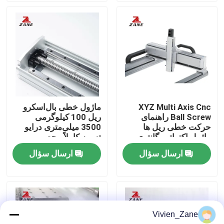
کارخانه تور
کنترل کیفیت
تماس با ما
XYZ Multi Axis Cnc
ماژول خطی بال‌اسکرو
Ball Screw راهنمای
ریل 100 کیلوگرمی
اخبار
حرکت خطی ریل ها
3500 میلی‌متری درایو
ماژول اکتواتور گانتری
تسمه کاملاً محصور
ماژول خطی
ارسال سؤال
ارسال سؤال
همه موارد
درخواست نقل قول
Vivien_Zane
راهنمای خطی