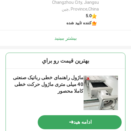
Changzhou City, Jiangsu
Province,China ,چین
5.0
کننده تایید شده
بیشتر ببینید
بهترين قيمت رو براي
ماژول راهنمای خطی رباتیک صنعتی
40 میلی متری ماژول حرکت خطی
کاملا محصور
ادامه هید