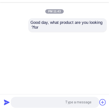
11:43 PM
ریل راهنمای خطی
Good day, what product are you looking 
for?
راهنماهای خطی
ماژول راهنمای خطی
ماژول راهنمای خطی
بازوی ربات برش لبه
رباتیک صنعتی 40 میلی
الکتریکی جایگزین ماژول
متری ماژول حرکت خطی
خطی
کاملا محصور
پیچ توپ
ارسال سؤال
ارسال سؤال
پیچ توپ رول شده
خانه
دربارهی ما
تماس با ما
Desktop Site
ماژول راهنمای خطی
نقشه سایت
سیاست حفظ حریم خصوصی
ماژول KK
کیفیت
راهنمای خطی
کارخانه چین.Copyright © 2026
Jiangsu Zane Machinery Technology Co.,ltd. All
محرک تک محور
Rights Reserved.