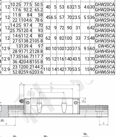
/
10.25
77.5
50.5
GHW20CA
12
40
5
53
63
21.5
4.6
30
6
17.6
92.2
65.2
GHW20HA
/
11.8
84
58
GHW25CA
12
45
6.5
57
70
23.5
5.5
36
7
22.1
104.6
78.6
GHW25HA
/
14.25
97.4
70
GHW30CA
12
52
9
72
90
31
6
42
9
25.75
120.4
93
GHW30HA
/
14.6
112.4
80
GHW35CA
12
62
9
82
100
33
7.5
48
9
27.5
138.2
105.8
GHW35HA
/
13
139.4
97
GW45CA
12.9
80
10
100
120
37.5
9.5
60
1
28.9
171.2
128.8
GHW45HA
/
17.35
166.7
117.7
GHW55CA
12.9
95
12
116
140
43.5
13
70
4
36.4
204.8
155.8
GHW55HA
/
23.1
200.2
144.2
GHW65CA
12.9
110
14
142
170
53.5
15
90
6
52.8
259.6
203.6
GHW65HA