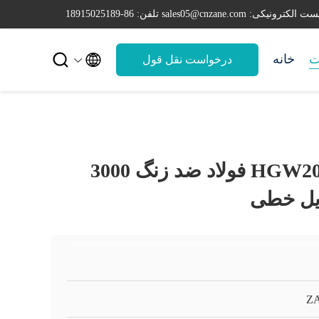
ست الکترونیکی: sales05@cnzane.com
تلفن: 86-18915025189


ت
خانه
درخواست نقل قول
ریل خطی HGW20 Cnc فولاد ضد زنگ 3000
Z