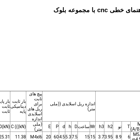
پیچ های
ثابت
بار ثابت
بار پای
اندازه ریل اسلایدی ((ملی
برای
دینامیکی
ثابت
متر)
ریل های
پایه
ثابت
اسلایدی
اندازه
(ملی
T
تو
h2
h3
Wr
ساعت
D
h
d
P
E
C (((kN)
0(kN)
(A/B
متر)
M5
25.31
11.38
M4xl6
20
60
4.5
5.3
7.5
15
15
3.7
3.95
8.9
6
φ4.