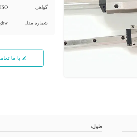
گواهی
ISO
شماره مدل
ghw
با ما تما
طول: