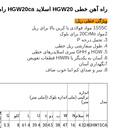
راه آهن خطی HGW20 اسلاید HGW20ca راهنمای خطی cnc با مجموعه بلوک
ویژگی خطی ریل:
1S55C مواد فولادی با کربن بالا برای ریل
2مواد 20CrMo برای بلوک
3، تحمل درجه P
4، طول سفارشی ریل خطی
5، HGW و GHH سری اسلایدرهای خطی
6، آسان به یکدیگر یا HIWIN قطعات تعویض
7نگهداري آسان
8، سر و صداي کم اما خوب صاف
اندازه
ترکیبی (ملی
اندازه بلوک ((ملی متر)
مدل
متر)
M
H
سلام
N
W
ب
دو
c
U
L
کلو
G
)
/
5.3
8
61.4
39.4
30
4.5
38
47
16
4.3
24
GHW15CA
5