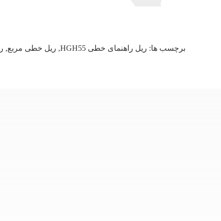
برچسب ها:
ریل راهنمای خطی HGH55
,
ریل خطی مربع
,
را