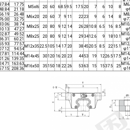
37.84
17.75
M6
M5xl6
20
60
6
8.5
9.5
17.5
20
7
6
10
8
φ
48.84
21.18
56.19
26.48
M8
M6x20
20
60
7
9
11
22
23
9
6
14
8
φ7
76.00
32.75
83.06
38.74
M10
M8x25
20
80
9
12
14
26
28
10.8
6.5
16
8.5
φ
10.13
47.27
02.87
49.52
M10
M8x25
20
80
9
12
14
29
34
12.6
9
18
10.1
φ
36.31
60.21
55.93
77.57
M12
M12x35
22.5
105
14
17
20
38
45
20.5
8.5
22
15.1
φ1
07.12
94.54
27.81
114.44
M14
M14x45
30
120
16
20
23
44
53
19
12
26.5
17.5
φ1
01.26
139.35
24.71
163.63
M16
M16x50
35
150
18
22
26
53
63
15
15
37.5
25
φ1
57.15
208.36