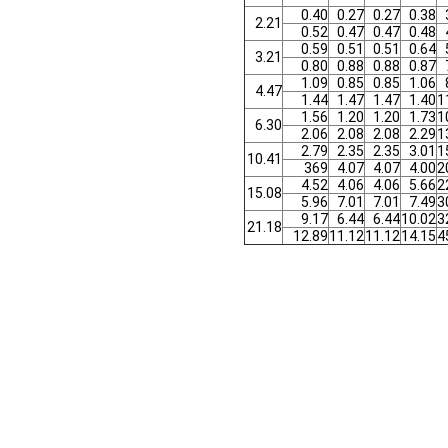
0.40
0.27
0.27
0.38
2.21
0.52
0.47
0.47
0.48
0.59
0.51
0.51
0.64
3.21
0.80
0.88
0.88
0.87
1.09
0.85
0.85
1.06
4.47
1.44
1.47
1.47
1.40
1
1.56
1.20
1.20
1.73
1
6.30
2.06
2.08
2.08
2.29
1
2.79
2.35
2.35
3.01
1
10.41
369
4.07
4.07
4.00
2
4.52
4.06
4.06
5.66
2
15.08
5.96
7.01
7.01
7.49
3
9.17
6.44
6.44
10.02
3
21.18
12.89
11.12
11.12
14.15
4