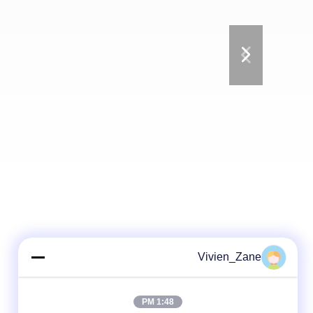
Vivien_Zane
1:48 PM