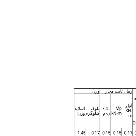
زمان ثابت مجاز
وزن
ه
آقاي
Mp
. ک-
بلوک
اسلاید
KN-
kN-m
ن-م
کیلوگرم
وزن:
m
C
1.45
0.17
0.15
0.15
0.17