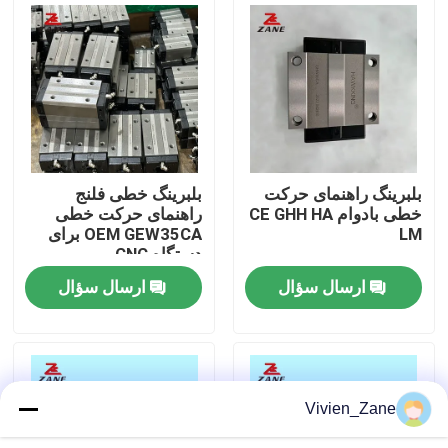
کارخانه تور
کنترل کیفیت
تماس با ما
بلبرینگ راهنمای حرکت
بلبرینگ خطی فلنج
خطی بادوام CE GHH HA
راهنمای حرکت خطی
LM
OEM GEW35CA برای
اخبار
دستگاه CNC
ارسال سؤال
ارسال سؤال
همه موارد
درخواست نقل قول
Vivien_Zane
راهنمای خطی