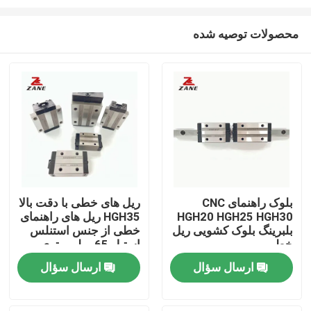
محصولات توصیه شده
بلوک راهنمای CNC
ریل های خطی با دقت بالا
HGH20 HGH25 HGH30
HGH35 ریل های راهنمای
خانه
بلبرینگ بلوک کشویی ریل
خطی از جنس استنلس
خطی
استیل 65 میلی متری
GHH HA
محصولات
ارسال سؤال
ارسال سؤال
دربارهی ما