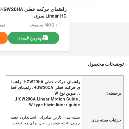
Linear HG سری
MOQ：1 مجموعه
بهترین قیمت
توضیحات محصول
راهنمای حرکت خطی HGW20HA، راهنما
ی حرکت خطی HGW20CA، راهنمای خط
برجسته:
ی هیوین نوع W
,
HGW20CA Linear Motion Guide
,
W type hiwin linear guide
بسته بندی کارتن صادراتی استاندارد، جعبه
جزئیات بسته بندی
چوبی، تخته فوم در داخل برای محافظت.